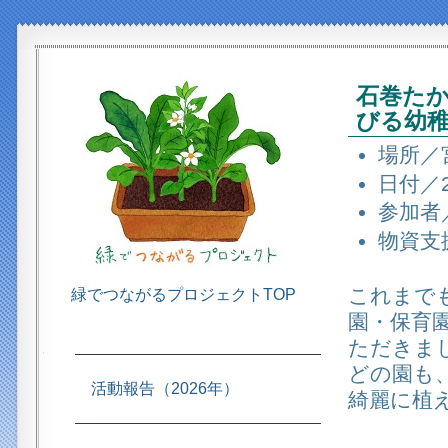
石巻た
びる幼
場所／
日付／2
参加者
物資支
これまで
緑でつながるプロジェクトTOP
園・保育
ただきま
どの園も
活動報告（2026年）
綺麗に植