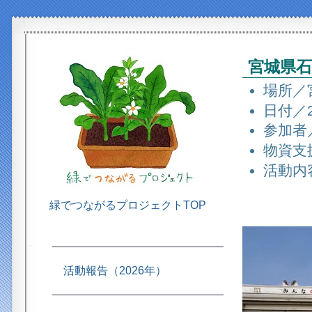
宮城県石
場所／
日付／2
参加者
物資支
活動内
緑でつながるプロジェクトTOP
活動報告（2026年）