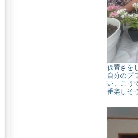
仮置きを
自分のプ
い、こう
番楽しそ